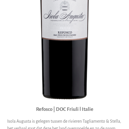
Refosco | DOC Friuli ǀ Italie
Isola Augusta is gelegen tussen de rivieren Tagliamento & Stella,
het verhaal gaat dat deze het land overspoelde en zo de naam