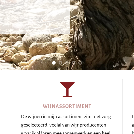
n.
WIJNASSORTIMENT
De wijnen in mijn assortiment zijn met zorg
D
geselecteerd, veelal van wijnproducenten
a
.
waar ik al jaren mee samenwerk en een heel
b