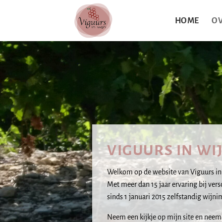
HOME
OV
VIGUURS IN WI
Welkom op de website van Viguurs in
Met meer dan 15 jaar ervaring bij ver
sinds 1 januari 2015 zelfstandig wijni
Neem een kijkje op mijn site en neem