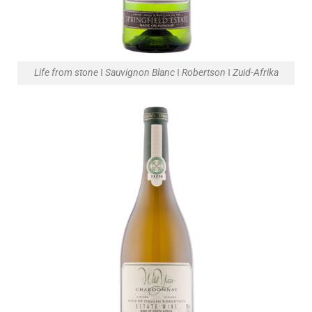
Life from stone ǀ Sauvignon Blanc ǀ Robertson ǀ Zuid-Afrika