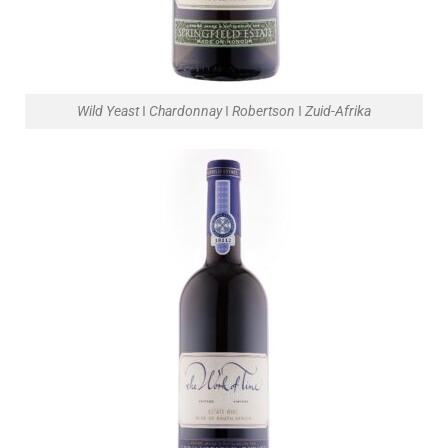
Wild Yeast ǀ Chardonnay ǀ Robertson ǀ Zuid-Afrika