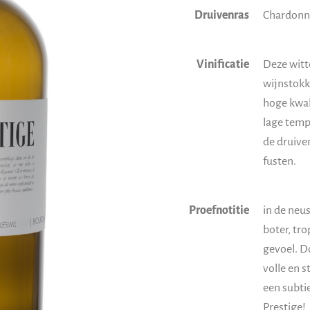
Druivenras
Chardonn
Vinificatie
Deze witt
wijnstokk
hoge kwali
lage tempe
de druive
fusten.
Proefnotitie
in de neus
boter, tro
gevoel. D
volle en s
een subti
Prestige!