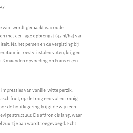
ay
e wijn wordt gemaakt van oude
en met een lage opbrengst (45 hl/ha) van
teit. Na het persen en de vergisting bij
ratuur in roestvrijstalen vaten, krijgen
n 6 maanden opvoeding op Frans eiken
 impressies van vanille, witte perzik,
pisch fruit, op de tong een vol en romig
oor de houtlagering krijgt de wijn een
tevige structuur. De afdronk is lang, waar
el zuurtje aan wordt toegevoegd. Echt