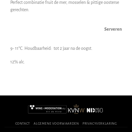
Perfect combinatie fruit de mer, mosselen & pittige oosterse
gerechten.
Serveren
9- 11°C. Houdbaarheid: tot 2 jaar na de oogst.
12% alc.
CONTACT
ALGEMENE VOORWAARDEN
PRIVACYVERKLARING