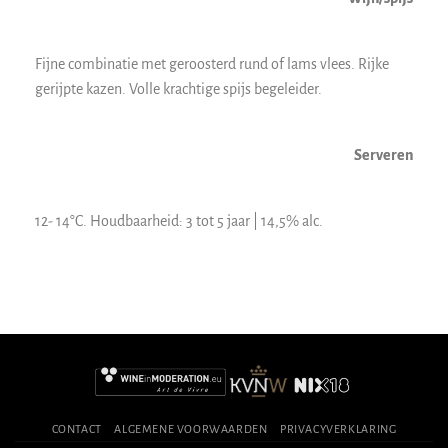
Fijne combinatie met geroosterd rund of lams vlees. Rijke
gerijpte kazen. Volle krachtige spijs begeleider.
Serveren
12- 14°C. Houdbaarheid: 3 tot 5 jaar | 14,5% alc.
CONTACT
ALGEMENE VOORWAARDEN
PRIVACYVERKLARING